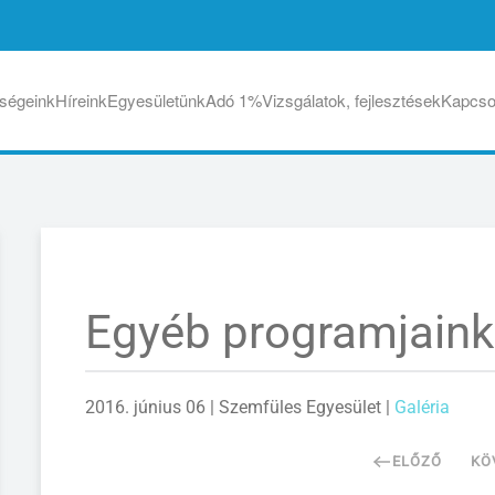
ségeink
Híreink
Egyesületünk
Adó 1%
Vizsgálatok, fejlesztések
Kapcso
Egyéb programjaink
2016. június 06
| Szemfüles Egyesület |
Galéria
ELŐZŐ
KÖ