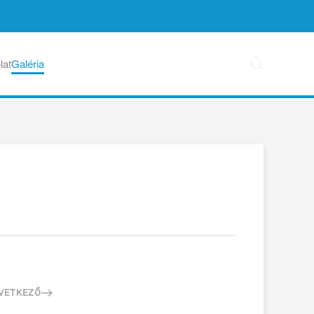
lat
Galéria
VETKEZŐ