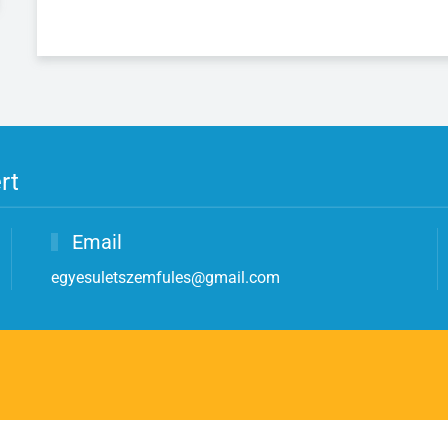
rt
Email
egyesuletszemfules@gmail.com