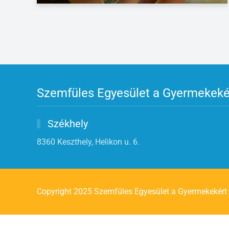
Szemfüles Egyesület a Gyermekeké
Székhely
8360 Keszthely, Helikon u. 6.
Copyright 2025 Szemfüles Egyesület a Gyermekekért